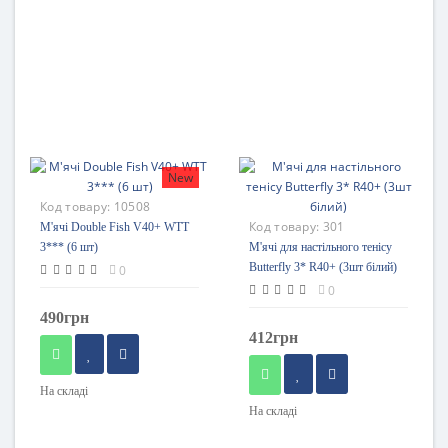
New
Код товару:
10508
Код товару:
301
М'ячі Double Fish V40+ WTT
3*** (6 шт)
М'ячі для настільного тенісу
Butterfly 3* R40+ (3шт білий)
0
0
490грн
412грн
На складі
На складі