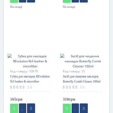
На складі
На складі
Код товару:
10878
Код товару:
10
Губка для накладок REvolution
Засіб для чищення накладок
№3 leather & microfiber
Butterfly Combi Cleaner 100ml
0
0
165грн
310грн