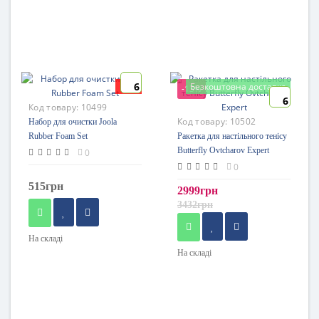
6
New
Безкоштовна доставка
-13%
6
Код товару:
10499
Код товару:
10502
Набор для очистки Joola
Rubber Foam Set
Ракетка для настільного тенісу
Butterfly Ovtcharov Expert
0
0
515грн
2999грн
3432грн
На складі
На складі