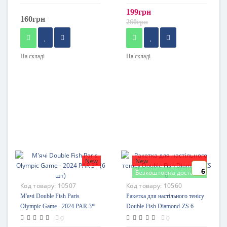
199грн
160грн
260грн
На складі
На складі
New
New
6
Безкоштовна доставка
Код товару:
10507
Код товару:
10560
М'ячі Double Fish Paris
Ракетка для настільного тенісу
Olympic Game - 2024 PAR 3*
Double Fish Diamond-ZS 6
(6 шт)
0
0