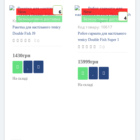
6
New
New
4
Безкоштовна доставка
Безкоштовна доставка
Код товару:
10514
Код товару:
10617
Ракетка для настільного тенісу
Double Fish J9
Робот-гармата для настільного
тенісу Double Fish Super 1
0
0
1430грн
15999грн
На складі
На складі