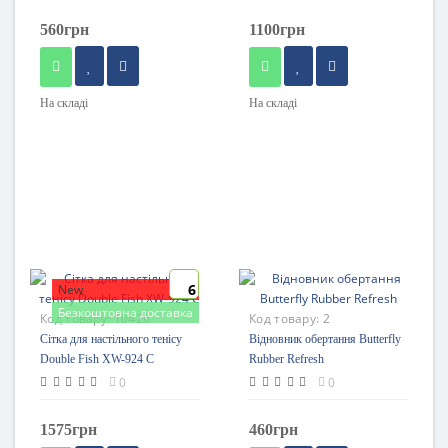
560грн
1100грн
На складі
На складі
6
New
Безкоштовна доставка
Код товару:
10426
Код товару:
2
Сітка для настільного тенісу
Відновник обертання Butterfly
Double Fish XW-924 С
Rubber Refresh
0
0
1575грн
460грн