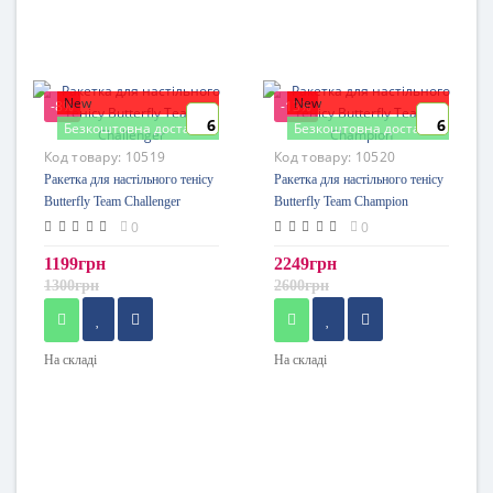
New
New
-8%
-13%
6
6
Безкоштовна доставка
Безкоштовна доставка
Код товару:
10519
Код товару:
10520
Ракетка для настільного тенісу
Ракетка для настільного тенісу
Butterfly Team Challenger
Butterfly Team Champion
0
0
1199грн
2249грн
1300грн
2600грн
На складі
На складі