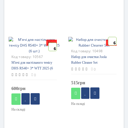
6
New
New
6
Код товару:
10498
Код товару:
10567
Набор для очистки Joola
М'ячі для настільного тенісу
Rubber Cleaner Set
DHS RS40+ 3* WTT 2025 (6
0
шт.)
0
515грн
600грн
На складі
На складі