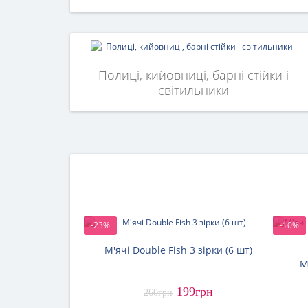
Полиці, кийовниці, барні стійки і
світильники
-23%
-10%
М'ячі Double Fish 3 зірки (6 шт)
М
199грн
260грн