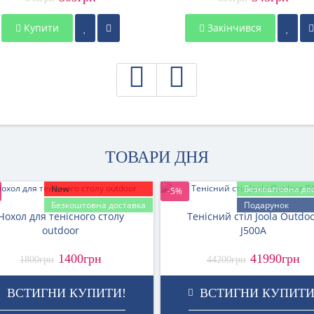
Купити
Закінчився
ТОВАРИ ДНЯ
New
Безкоштовна до
-5%
Безкоштовна доставка
Подарунок
Чохол для тенісного столу
Тенісний стіл Joola Outdo
outdoor
J500A
1400грн
41990грн
1800грн
44200грн
ВСТИГНИ КУПИТИ!
ВСТИГНИ КУПИТИ