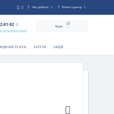
Час роботи
Клієнт-центр
22-81-92
0
0грн
ам зателефонуємо?
ЯРДНІ КИЇ ТА КУЛІ
БАТУТИ
АКЦІЯ
...