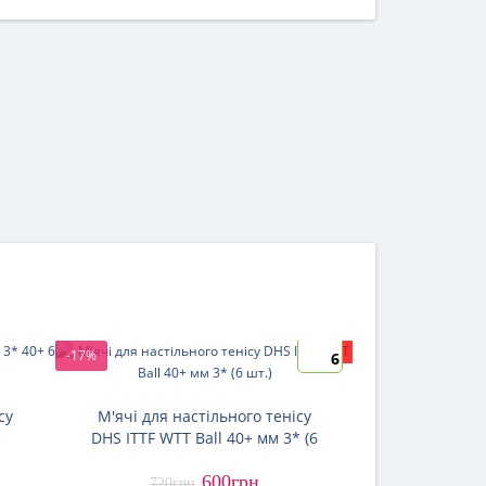
New
-17%
-23%
6
су
М'ячі для настільного тенісу
М'ячі для н
DHS ITTF WTT Ball 40+ мм 3* (6
DHS Tokyo
шт.)
DJ40+
600грн
720грн
780гр