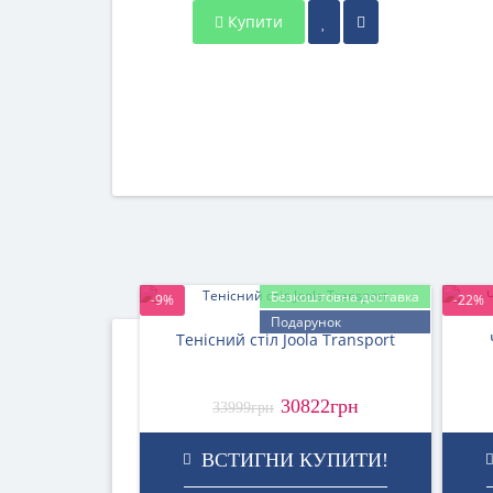
Купити
Безкоштовна доставка
-9%
-22%
Подарунок
Тенісний стіл Joola Transport
30822грн
33999грн
ВСТИГНИ КУПИТИ!