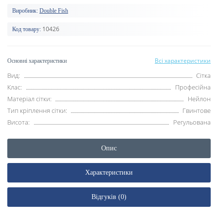
Виробник:
Double Fish
10426
Код товару:
Всі характеристики
Основні характеристики
Вид:
Сітка
Клас:
Професійна
Матеріал сітки:
Нейлон
Тип кріплення сітки:
Гвинтове
Висота:
Регульована
Опис
Характеристики
Відгуків (0)