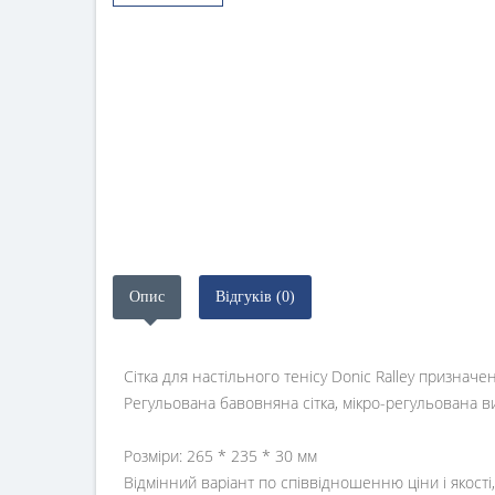
Опис
Відгуків (0)
Сітка для настільного тенісу Donic Ralley признач
Регульована бавовняна сітка, мікро-регульована вис
Розміри: 265 * 235 * 30 мм
Відмінний варіант по співвідношенню ціни і якості,