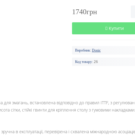
1740грн
Купити
Виробник:
Donic
26
Код товару:
ена для змагань, встановлена відповідно до правил ITTF, з регулюван
ота сітки, стійкі гвинти для кріплення столу з гумовими накладками
 зручна в експлуатації, перевірена і схвалена міжнародною асоціаціє