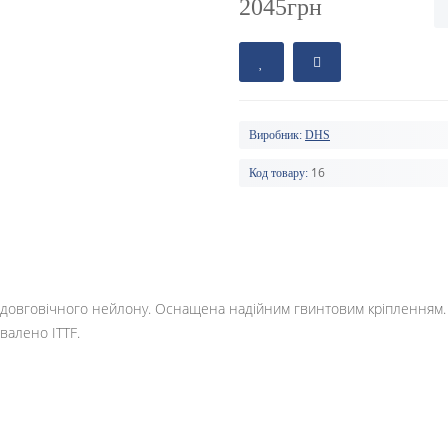
2045грн
Виробник:
DHS
16
Код товару:
 і довговічного нейлону. Оснащена надійним гвинтовим кріпленням.
хвалено ITTF.