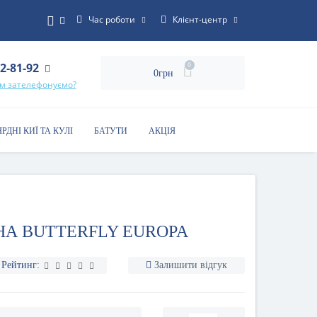
Час роботи
Клієнт-центр
22-81-92
0
0грн
ам зателефонуємо?
ЯРДНІ КИЇ ТА КУЛІ
БАТУТИ
АКЦІЯ
НА BUTTERFLY EUROPA
Рейтинг:
Залишити відгук