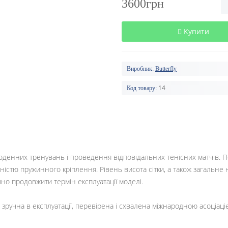
3600грн
Купити
Виробник:
Butterfly
14
Код товару:
 щоденних тренувань і проведення відповідальних тенісних матчів. По
вністю пружинного кріплення. Рівень висота сітки, а також загальне
но продовжити термін експлуатації моделі.
 зручна в експлуатації, перевірена і схвалена міжнародною асоціаціє