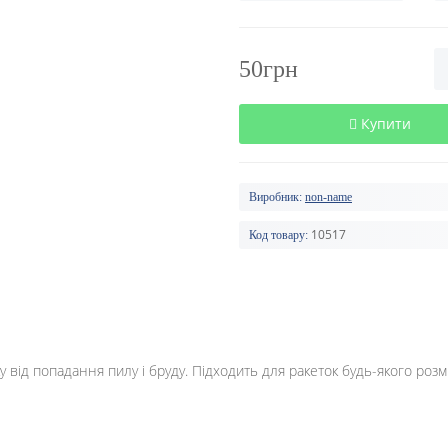
50грн
Купити
Виробник:
non-name
10517
Код товару:
 від попадання пилу і бруду. Підходить для ракеток будь-якого розмі