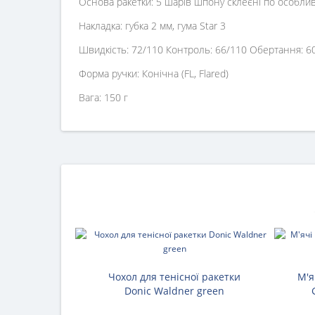
Основа ракетки: 5 шарів шпону склеєні по особлив
Накладка: губка 2 мм, гума Star 3
Швидкість: 72/110 Контроль: 66/110 Обертання: 6
Форма ручки: Конічна (FL, Flared)
Вага: 150 г
Чохол для тенісної ракетки
М'я
Donic Waldner green