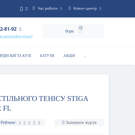
Час роботи
Клієнт-центр
22-81-92
0
0грн
ам зателефонуємо?
ЯРДНІ КИЇ ТА КУЛІ
БАТУТИ
АКЦІЯ
...
ТІЛЬНОГО ТЕНІСУ STIGA
R FL
Рейтинг:
Залишити відгук