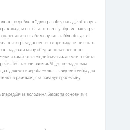
іально розробленої для гравців у нападі, які хочуть
я ракетка для настільного тенісу підніме вашу гру
 деревини, що забезпечує як стабільність, так і
нування в грі за допомогою жорстких, точних атак.
хоче надавати м'ячу обертання та впевнено
печуючи комфорт та міцний хват аж до матч-пойнта.
 професійні основи ракеток Stiga, що надає вам
і, що підлягає переробленню — свідомий вибір для
у тенісі з ракеткою, яка поєднує професійну
ень (передбачає володіння базою та основними