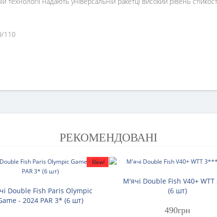
ій технології надають універсальній ракетці високий рівень стійко
0/110
РЕКОМЕНДОВАНІ
New
М'ячі Double Fish V40+ WTT
чі Double Fish Paris Olympic
(6 шт)
Game - 2024 PAR 3* (6 шт)
490грн