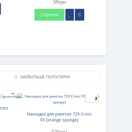
50грн
Ку
Купити
НАЙБІЛЬШЕ ПОПУЛЯРНІ
2
2
ross
Накладка д
Накладка для ракетки 729 Cross
FX [orange sponge]
525грн