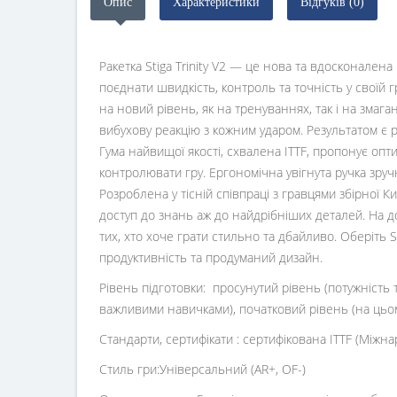
Опис
Характеристики
Відгуків (0)
Ракетка Stiga Trinity V2 — це нова та вдосконалена 
поєднати швидкість, контроль та точність у своїй г
на новий рівень, як на тренуваннях, так і на змага
вибухову реакцію з кожним ударом. Результатом є ра
Гума найвищої якості, схвалена ITTF, пропонує оп
контролювати гру. Ергономічна увігнута ручка зруч
Розроблена у тісній співпраці з гравцями збірної К
доступ до знань аж до найдрібніших деталей. На д
тих, хто хоче грати стильно та дбайливо. Оберіть St
продуктивність та продуманий дизайн.
Рівень підготовки: просунутий рівень (потужність
важливими навичками), початковий рівень (на цьом
Стандарти, сертифікати : сертифікована ITTF (Міжн
Стиль гри:Універсальний (AR+, OF-)