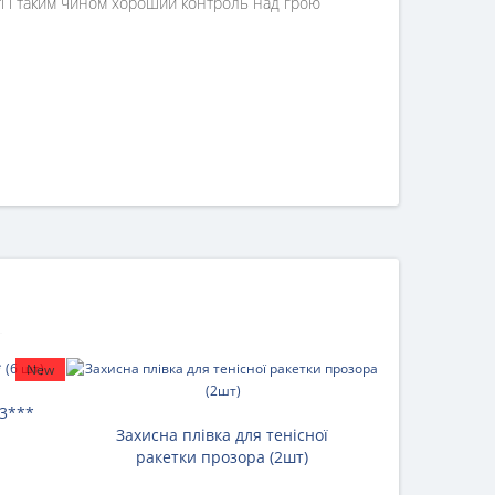
сті і таким чином хороший контроль над грою
New
 3***
Чохол д
Захисна плівка для тенісної
Do
ракетки прозора (2шт)