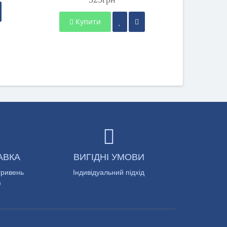
Ку
Купити
АВКА
ВИГІДНІ УМОВИ
гривень
Індивідуальний підхід
)