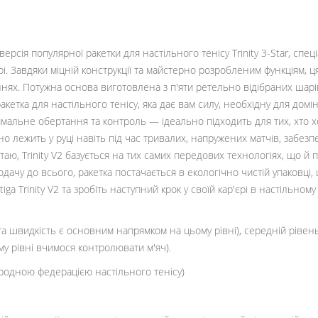
версія популярної ракетки для настільного тенісу Trinity 3-Star, спец
рі. Завдяки міцній конструкції та майстерно розробленим функціям, ц
ннях. Потужна основа виготовлена ​​з п'яти ретельно відібраних шарів
кетка для настільного тенісу, яка дає вам силу, необхідну для домі
тимальне обертання та контроль — ідеально підходить для тих, хто 
но лежить у руці навіть під час тривалих, напружених матчів, забез
итаю, Trinity V2 базується на тих самих передових технологіях, що й
одачу до всього, ракетка постачається в екологічно чистій упаковц
iga Trinity V2 та зробіть наступний крок у своїй кар'єрі в настільном
 та швидкість є основним напрямком на цьому рівні), середній рів
у рівні вчимося контролювати м'яч).
ародною федерацією настільного тенісу)