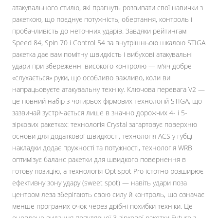
атакувального стилю, які прагнуть розвивати свої навички з
ракеткою, що поєднує потужність, обертання, контроль і
пробачливість до неточних ударів. Завдяки рейтингам
Speed 84, Spin 70 і Control 54 за внутрішньою шкалою STIGA
ракетка дає вам помітну швидкість і вибухові атакувальні
удари при збереженні високого контролю — м'яч добре
«слухається» руки, що особливо важливо, коли ви
напрацьовуєте атакувальну техніку. Ключова перевага V2 —
це повний набір з чотирьох фірмових технологій STIGA, що
зазвичай зустрічається лише в значно дорожчих 4- і 5-
зіркових ракетках: технологія Crystal загартовує поверхню
основи для додаткової швидкості, технологія ACS у губці
накладки додає пружності та потужності, технологія WRB
оптимізує баланс ракетки для швидкого повернення в
готову позицію, а технологія Optispot Pro істотно розширює
ефективну зону удару (sweet spot) — навіть удари поза
центром леза зберігають свою силу й контроль, що означає
менше програних очок через дрібні похибки техніки. Це
оновлене видання популярної 3-зіркової ракетки Future з