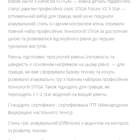
бокові канти з написом «STIGA» — кожна деталь підкреслює
статус ракетки професійної серії. STIGA Future V2 3-Star —
оптимальний вибір для гравця, який хоче поєднати
атакувальний стиль із гарним контролем м'яча, отримати
повний набір професійних технологій STIGA за доступною
ціною та розвиватися від клубного рівня до перших
турнірних виступів.
Рівень підготовки: просунутий рівень (потужність та
швидкість є основним напрямком на цьому рівні) — для
гравців, які вже сформували базову техніку та хочуть
розвивати атакувальну гру з повним набором професійних
технологій STIGA. Також підходить для гравців, які
переходять з 1-2 star моделей на вищий рівень.
Стандарти, сертифікати : сертифікована ITTF (Міжнародною
федерацією настільного тенісу)
Стиль гри: атакувальний (Offensive) з акцентом на контролі
та розвитку техніки.