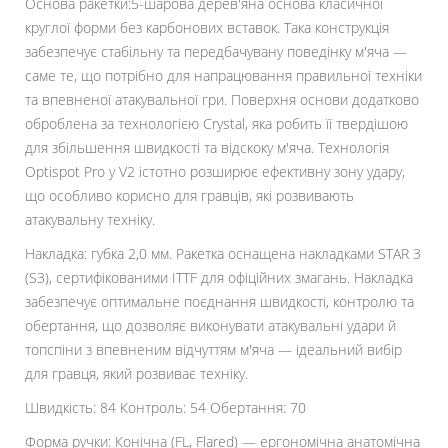
Основа ракетки:5-шарова дерев'яна основа класичної
круглої форми без карбонових вставок. Така конструкція
забезпечує стабільну та передбачувану поведінку м'яча —
саме те, що потрібно для напрацювання правильної техніки
та впевненої атакувальної гри. Поверхня основи додатково
оброблена за технологією Crystal, яка робить її твердішою
для збільшення швидкості та відскоку м'яча. Технологія
Optispot Pro у V2 істотно розширює ефективну зону удару,
що особливо корисно для гравців, які розвивають
атакувальну техніку.
Накладка: губка 2,0 мм. Ракетка оснащена накладками STAR 3
(S3), сертифікованими ITTF для офіційних змагань. Накладка
забезпечує оптимальне поєднання швидкості, контролю та
обертання, що дозволяє виконувати атакувальні удари й
топспіни з впевненим відчуттям м'яча — ідеальний вибір
для гравця, який розвиває техніку.
Швидкість: 84 Контроль: 54 Обертання: 70
Форма ручки: Конічна (FL, Flared) — ергономічна анатомічна