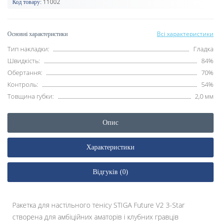
11002
Код товару:
Всі характеристики
Основні характеристики
Тип накладки:
Гладка
Швидкість:
84%
Обертання:
70%
Контроль:
54%
Товщина губки:
2,0 мм
Опис
Характеристики
Відгуків (0)
Ракетка для настільного тенісу STIGA Future V2 3-Star
створена для амбіційних аматорів і клубних гравців