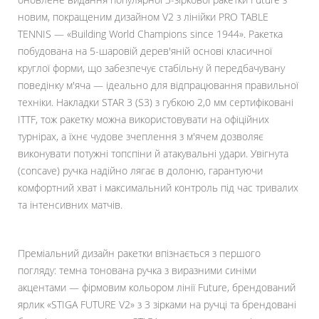
новим, покращеним дизайном V2 з лінійки PRO TABLE
TENNIS — «Building World Champions since 1944». Ракетка
побудована на 5-шаровій дерев'яній основі класичної
круглої форми, що забезпечує стабільну й передбачувану
поведінку м'яча — ідеально для відпрацювання правильної
техніки. Накладки STAR 3 (S3) з губкою 2,0 мм сертифіковані
ITTF, тож ракетку можна використовувати на офіційних
турнірах, а їхнє чудове зчеплення з м'ячем дозволяє
виконувати потужні топспіни й атакувальні удари. Увігнута
(concave) ручка надійно лягає в долоню, гарантуючи
комфортний хват і максимальний контроль під час тривалих
та інтенсивних матчів.
Преміальний дизайн ракетки впізнається з першого
погляду: темна тонована ручка з виразними синіми
акцентами — фірмовим кольором лінії Future, брендований
ярлик «STIGA FUTURE V2» з 3 зірками на ручці та брендовані