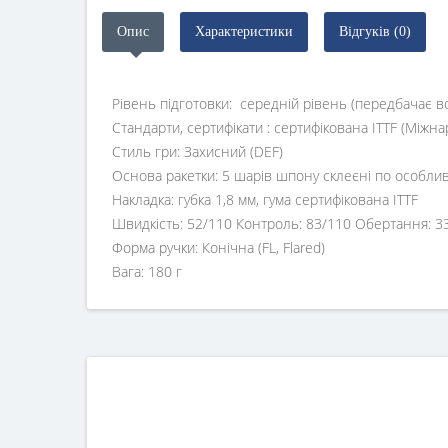
Опис
Характеристики
Відгуків (0)
Рівень підготовки: середній рівень (передбачає 
Стандарти, сертифікати : сертифікована ITTF (Міжн
Стиль гри: Захисний (DEF)
Основа ракетки: 5 шарів шпону склеєні по особлив
Накладка: губка 1,8 мм, гума сертифікована ITTF
Швидкість: 52/110 Контроль: 83/110 Обертання: 3
Форма ручки: Конічна (FL, Flared)
Вага: 180 г