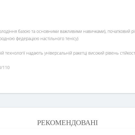
володіння базою та основними важливими навичками), початковий рі
ародною федерацією настільного тенісу)
ій технології надають універсальній ракетці високий рівень стійко
3/110
РЕКОМЕНДОВАНІ