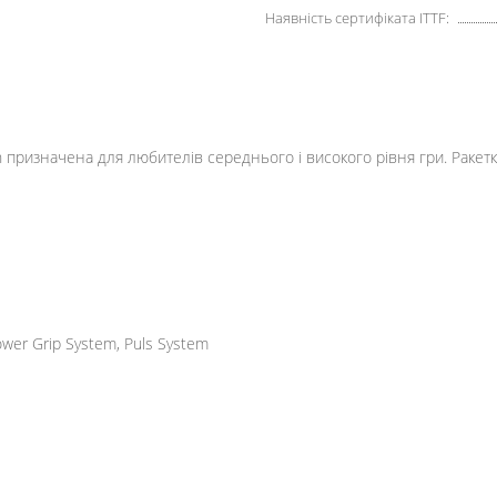
Наявність сертифіката ITTF:
ion призначена для любителів середнього і високого рівня гри. Ракет
wer Grip System, Puls System