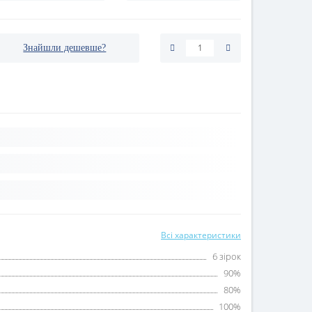
Знайшли дешевше?
Всі характеристики
6 зірок
90%
80%
100%