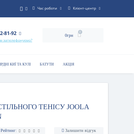
Час роботи
Клієнт-центр
22-81-92
0
0грн
ам зателефонуємо?
ЯРДНІ КИЇ ТА КУЛІ
БАТУТИ
АКЦІЯ
СТІЛЬНОГО ТЕНІСУ JOOLA
N
Рейтинг:
Залишити відгук