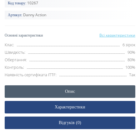
10267
Код товару:
Danny Action
Артикул:
Всі характеристики
Основні характеристики
Клас:
6 зірок
Швидкість:
90%
Обертання:
80%
Контроль:
100%
Наявність сертифіката ITTF:
Так
Опис
Характеристики
Відгуків (0)