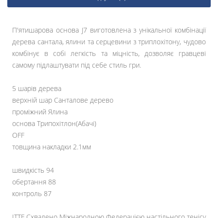
П'ятишарова основа J7 виготовлена з унікальної комбінації
дерева сантала, ялини та серцевини з триплохітону, чудово
комбінує в собі легкість та міцність, дозволяє гравцеві
самому підлаштувати під себе стиль гри.
5 шарів дерева
верхній шар Санталове дерево
проміжний Ялина
основа Трипохітлон(Абачі)
OFF
товщина накладки 2.1мм
швидкість 94
обертання 88
контроль 87
ITTF Схвалено Міжнародною Федерацією настільного тенісу