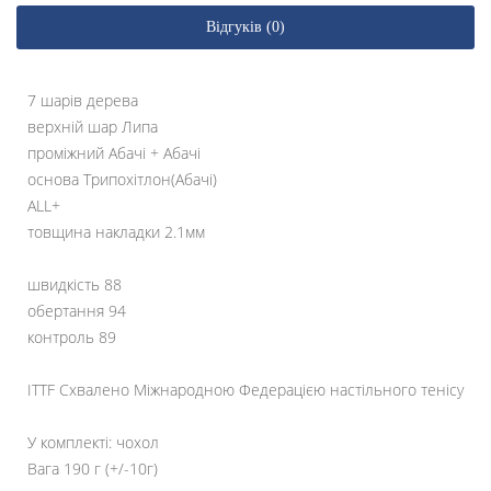
Відгуків (0)
7 шарів дерева
верхній шар Липа
проміжний Абачі + Абачі
основа Трипохітлон(Абачі)
ALL+
товщина накладки 2.1мм
швидкість 88
обертання 94
контроль 89
ITTF Схвалено Міжнародною Федерацією настільного тенісу
У комплекті: чохол
Вага 190 г (+/-10г)