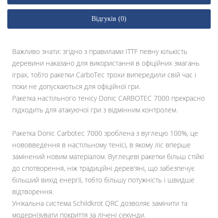
Відгуків (0)
Важливо знати: згідно з правилами ITTF певну кількість
деревини наказано для використання в офіційних змагань
іграх, тобто ракетки CarboTec трохи випередили свій час і
поки не допускаються для офіційної гри.
Ракетка настільного тенісу Donic CARBOTEC 7000 прекрасно
підходить для атакуючої гри з відмінним контролем.
Ракетка Donic Carbotec 7000 зроблена з вуглецю 100%, це
нововведення в настільному тенісі, в якому ліс вперше
замінений новим матеріалом. Вуглецеві ракетки більш стійкі
до спотворення, ніж традиційні дерев'яні, що забезпечує
більший вихід енергії, тобто більшу потужність і швидше
відтворення.
Унікальна система Schildkrot QRC дозволяє замінити та
модернізувати покриття за лічені секунди.