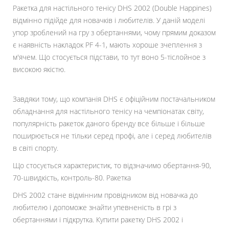
Ракетка для настільного тенісу DHS 2002 (Double Happines)
відмінно підійде для новачків і любителів.
У даній моделі
упор зроблений на гру з обертаннями, чому прямим доказом
є наявність накладок PF 4-1, мають хороше зчеплення з
м'ячем.
Що стосується підстави, то тут воно 5-тіслойное з
високою якістю.
Завдяки тому, що компанія DHS є офіційним постачальником
обладнання для настільного тенісу на чемпіонатах світу,
популярність ракеток даного бренду все більше і більше
поширюється не тільки серед профі, але і серед любителів
в світі спорту.
Що стосується характеристик, то відзначимо обертання-90,
70-швидкість, контроль-80.
Ракетка
DHS 2002 стане відмінним провідником від новачка до
любителю і допоможе знайти упевненість в грі з
обертаннями і підкрутка.
Купити ракетку DHS 2002 і