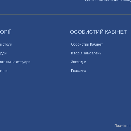
ОРІЇ
ОСОБИСТИЙ КАБІНЕТ
і столи
Особистий Кабінет
ярдні
Історія замовлень
ракетки і аксесуари
Закладки
столи
Розсилка
Платіжні