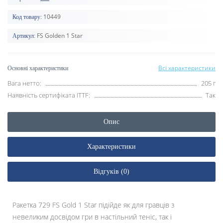
10449
Код товару:
FS Golden 1 Star
Артикул:
Всі характеристики
Основні характеристики
Вага нетто:
205 г
Наявність сертифіката ITTF:
Так
Опис
Характеристики
Відгуків (0)
Ракетка 729 FS Gold 1 Star підійде як для гравців з
невеликим досвідом гри в настільний теніс, так і