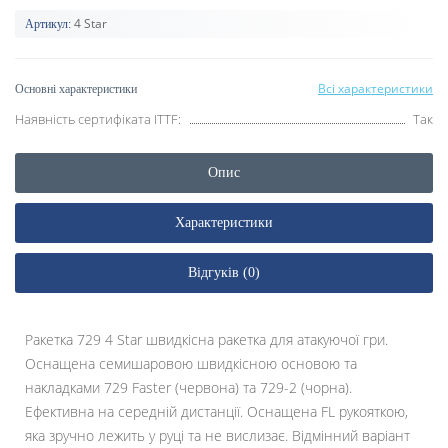
4 Star
Артикул:
Всі характеристики
Основні характеристики
Наявність сертифіката ITTF:
Так
Опис
Характеристики
Відгуків (0)
Ракетка 729 4 Star швидкісна ракетка для атакуючої гри.
Оснащена семишаровою швидкісною основою та
накладками 729 Faster (червона) та 729-2 (чорна).
Ефективна на середній дистанції. Оснащена FL рукояткою,
яка зручно лежить у руці та не вислизає. Відмінний варіант