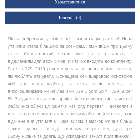
Характеристики
Відгуків (0)
Після ребрендингу змінилася комплектація ракетки! Нова
упаковка стала більшою за розмірами, змінивши при цьому
колір. Синьо-жовтий чохол йде на всю ракетку з
відділенням для двох м'ячів, які також входять до комплекту.
Ракетка 729 2040 рекомендована універсальним гравцям,
які люблять атакувати. Оснащена семишаровою основоюв
якій два шари карбону та п'ять шарів дерева, та
високошвидкісними накладками 729 Bloom Spin і 729 Super
FX. Завдяки поєднанню професійних компонентів та якісної
фабричної збірки ця ракетка має ряд переваг: - дозволяє з
легкістю розпочинати атаку завдяки карбоновій основі; - має
відмінне відчуття м'яча; - має високий відскок м'яча з більш
чітким звуком; - володіє сильним обертанням, дуга при
цьому низька та довга, що ускладнює захист противника; -