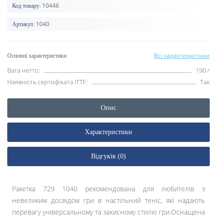
10446
Код товару:
1040
Артикул:
Всі характеристики
Основні характеристики
Вага нетто:
190 г
Наявність сертифіката ITTF:
Так
Опис
Характеристики
Відгуків (0)
Ракетка 729 1040 рекомендована для любителів з
невеликим досвідом гри в настільний теніс, які надають
перевагу універсальному та захисному стилю гри.Оснащена