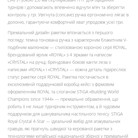
турнірів і допомагають впевнено відчути м'яч та зберегти
контроль у грі. Увігнута (concave) ручка ергономічно лягає в
долоню, гарантуючи комфортний хват упродовж усієї гри.
Преміальний дизайн ракетки впізнається з першого
погляду: темна тонована ручка з характерним блакитним V-
подібним малюнком — стилізованою короною серії ROYAL,
брендований ярлик «ROYAL» з 4 зірками та написом
«CRYSTAL» на ручці, брендовані бокові канти леза з
написами «ROYAL» і «CRYSTAL» — кожна деталь підкреслює
статус ракетки серії ROYAL. Ракетка постачається в
ексклюзивній подарунковій коробці-кейсі з фірмовим
оформленням ROYAL та слоганом STIGA «Building World
Champions since 1944» — преміальне обрамлення, що
робить її не лише турнірним інструментом, а й чудовим
подарунком для шанувальника настільного тенісу. STIGA
Royal Crystal 4-Star — ідеальний вибір для атакувальних
гравців, які прагнуть швидкої та керованої ракетки з
технологіями китайської національної збірної у преміальній