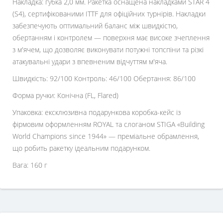
Накладка: губка 2,0 мм. Ракетка оснащена накладками STAR 4
(S4), сертифікованими ITTF для офіційних турнірів. Накладки
забезпечують оптимальний баланс між швидкістю,
обертанням і контролем — поверхня має високе зчеплення
з м'ячем, що дозволяє виконувати потужні топспіни та різкі
атакувальні удари з впевненим відчуттям м'яча.
Швидкість: 92/100 Контроль: 46/100 Обертання: 86/100
Форма ручки: Конічна (FL, Flared)
Упаковка: ексклюзивна подарункова коробка-кейс із
фірмовим оформленням ROYAL та слоганом STIGA «Building
World Champions since 1944» — преміальне обрамлення,
що робить ракетку ідеальним подарунком.
Вага: 160 г