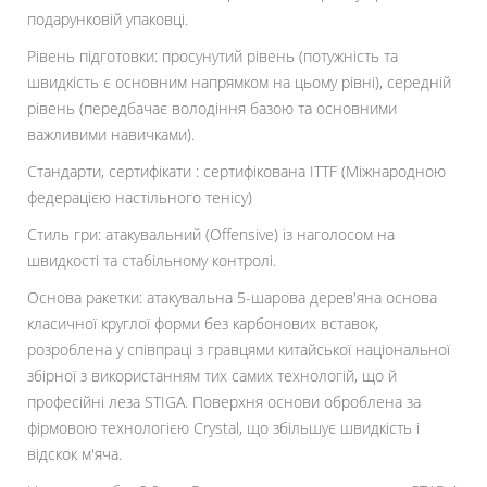
подарунковій упаковці.
Рівень підготовки: просунутий рівень (потужність та
швидкість є основним напрямком на цьому рівні), середній
рівень (передбачає володіння базою та основними
важливими навичками).
Стандарти, сертифікати : сертифікована ITTF (Міжнародною
федерацією настільного тенісу)
Стиль гри: атакувальний (Offensive) із наголосом на
швидкості та стабільному контролі.
Основа ракетки: атакувальна 5-шарова дерев'яна основа
класичної круглої форми без карбонових вставок,
розроблена у співпраці з гравцями китайської національної
збірної з використанням тих самих технологій, що й
професійні леза STIGA. Поверхня основи оброблена за
фірмовою технологією Crystal, що збільшує швидкість і
відскок м'яча.