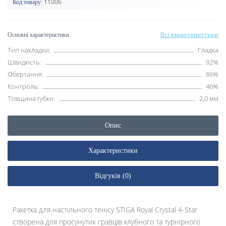
11006
Код товару:
Всі характеристики
Основні характеристики
Тип накладки:
Гладка
Швидкість:
92%
Обертання:
86%
Контроль:
46%
Товщина губки:
2,0 мм
Опис
Характеристики
Відгуків (0)
Ракетка для настільного тенісу STIGA Royal Crystal 4-Star
створена для просунутих гравців клубного та турнірного