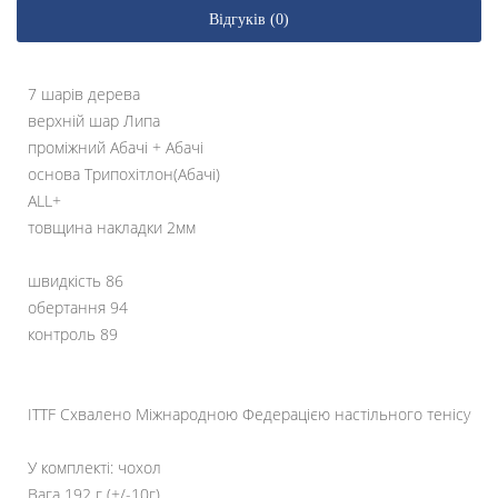
Відгуків (0)
7 шарів дерева
верхній шар Липа
проміжний Абачі + Абачі
основа Трипохітлон(Абачі)
ALL+
товщина накладки 2мм
швидкість 86
обертання 94
контроль 89
ITTF Схвалено Міжнародною Федерацією настільного тенісу
У комплекті: чохол
Вага 192 г (+/-10г)