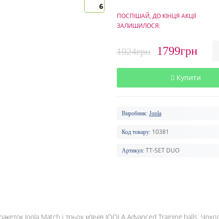
6
ПОСПІШАЙ, ДО КІНЦЯ АКЦІЇ
ЗАЛИШИЛОСЯ:
1799грн
1924грн
Купити
Виробник:
Joola
10381
Код товару:
TT-SET DUO
Артикул:
акеток Joola Match і трьох м’ячів JOOLA Advanced Training balls. Чохол