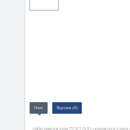
Опис
Відгуків (0)
Набір ракеток Joola TT-SET DUO складається з двох р