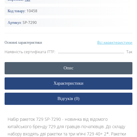
10458
Код товару:
SP-7290
Артикул:
Всі характеристики
Основні характеристики
Наявність сертифіката ITTF:
Так
Опис
Характеристики
Відгуків (0)
Набір ракеток 729 SP-7290 - новинка від відомого
китайського бренду 729 для гравців-початківців. До складу
набору входять дві ракетки та три м'ячі 729 40+ 2*. Ракетки