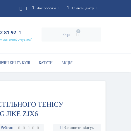
Час роботи
Клієнт-центр
22-81-92
0
0грн
ам зателефонуємо?
ЯРДНІ КИЇ ТА КУЛІ
БАТУТИ
АКЦІЯ
СТІЛЬНОГО ТЕНІСУ
 JIKE ZJX6
Рейтинг:
Залишити відгук