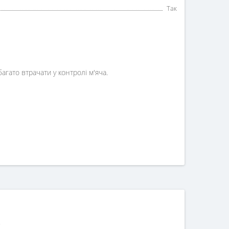
Так
гато втрачати у контролі м'яча.