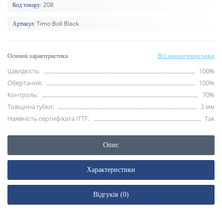
208
Код товару:
Timo Boll Black
Артикул:
Всі характеристики
Основні характеристики
Швидкість:
100%
Обертання:
100%
Контроль:
70%
Товщина губки:
2 мм
Наявність сертифіката ITTF:
Так
Опис
Характеристики
Відгуків (0)