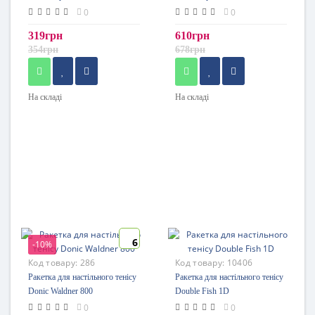
0
0
319грн
610грн
354грн
678грн
На складі
На складі
6
-10%
Код товару:
286
Код товару:
10406
Ракетка для настільного тенісу
Ракетка для настільного тенісу
Donic Waldner 800
Double Fish 1D
0
0