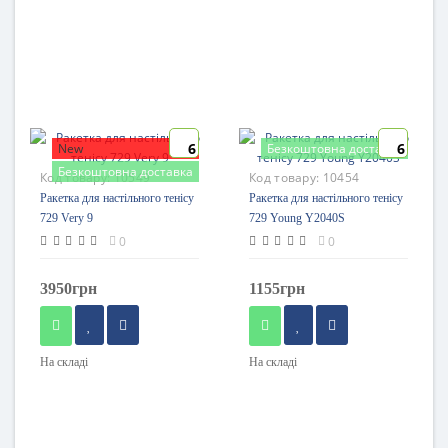
6
6
New
Безкоштовна доставка
Безкоштовна доставка
Код товару:
10549
Код товару:
10454
Ракетка для настільного тенісу
Ракетка для настільного тенісу
729 Very 9
729 Young Y2040S
0
0
3950грн
1155грн
На складі
На складі