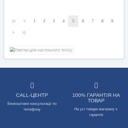
|<
<
1
2
3
4
5
6
7
8
9
>
>|
CALL-ЦЕНТР
100% ГАРАНТІЯ НА
ТОВАР
Безкоштовні консультації по
На усі товари магазину є
телефону
гарантія