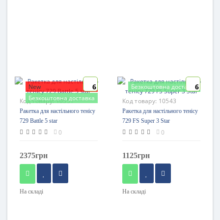
6
6
New
Безкоштовна доставка
Безкоштовна доставка
Код товару:
10551
Код товару:
10543
Ракетка для настільного тенісу
Ракетка для настільного тенісу
729 Battle 5 star
729 FS Super 3 Star
0
0
2375грн
1125грн
На складі
На складі