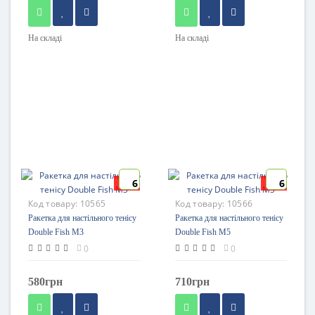
На складі
На складі
6
6
New
New
Код товару:
10565
Код товару:
10566
Ракетка для настільного тенісу
Ракетка для настільного тенісу
Double Fish M3
Double Fish M5
0
0
580грн
710грн