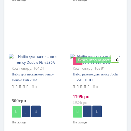
6
Безкоштовна доставка
-6%
Код товару:
10424
Код товару:
10381
Набір для настільного тенісу
Набір ракеток для тенісу Joola
Double Fish 236A
TT-SET DUO
0
0
1799грн
500грн
1924грн
На складі
На складі