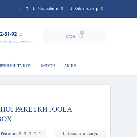
Час роботи
Клієнт-центр
22-81-92
0
0грн
ам зателефонуємо?
ЯРДНІ КИЇ ТА КУЛІ
БАТУТИ
АКЦІЯ
НОЇ РАКЕТКИ JOOLA
BOX
Рейтинг:
Залишити відгук