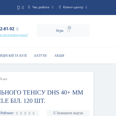
Час роботи
Клієнт-центр
22-81-92
0
0грн
ам зателефонуємо?
ЯРДНІ КИЇ ТА КУЛІ
БАТУТИ
АКЦІЯ
20 шт.
ЛЬНОГО ТЕНІСУ DHS 40+ ММ
E БІЛ. 120 ШТ.
Рейтинг:
Залишити відгук