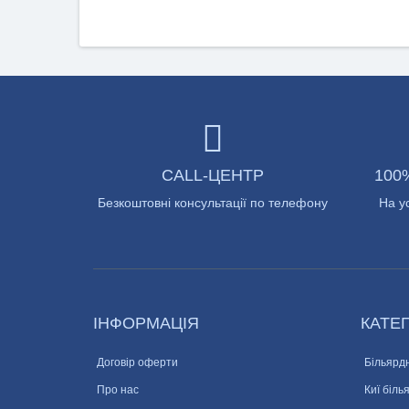
CALL-ЦЕНТР
100
Безкоштовні консультації по телефону
На у
ІНФОРМАЦІЯ
КАТЕГ
Договір оферти
Більярдн
Про нас
Киї біль