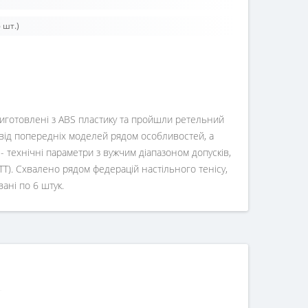
 шт.)
і виготовлені з ABS пластику та пройшли ретельний
ся від попередніх моделей рядом особливостей, а
 - технічні параметри з вужчим діапазоном допусків,
 (WTT). Схвалено рядом федерацій настільного тенісу,
вані по 6 штук.