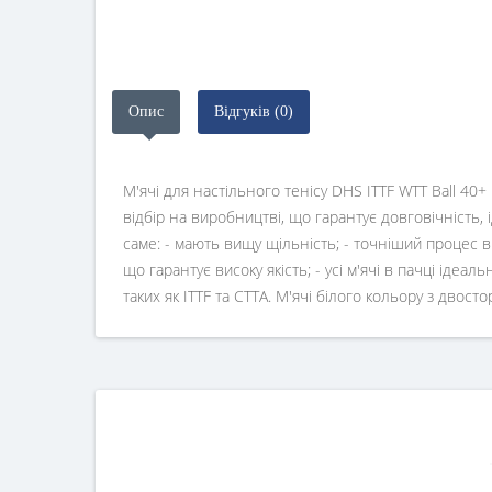
Опис
Відгуків (0)
М'ячі для настільного тенісу DHS ITTF WTT Ball 40
відбір на виробництві, що гарантує довговічність, 
саме: - мають вищу щільність; - точніший процес ві
що гарантує високу якість; - усі м'ячі в пачці ідеал
таких як ITTF та CTTA. М'ячі білого кольору з двос