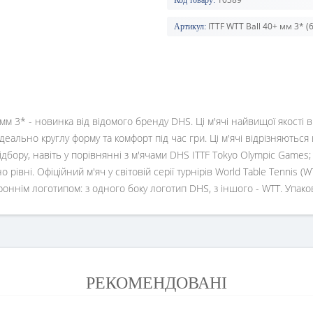
Код товару:
ITTF WTT Ball 40+ мм 3* (6
Артикул:
+ мм 3* - новинка від відомого бренду DHS. Ці м'ячі найвищої якост
ідеально круглу форму та комфорт під час гри. Ці м'ячі відрізняють
дбору, навіть у порівнянні з м'ячами DHS ITTF Tokyo Olympic Games;
ьно рівні. Офіційний м'яч у світовій серії турнірів World Table Tennis
тороннім логотипом: з одного боку логотип DHS, з іншого - WTT. Упако
РЕКОМЕНДОВАНІ