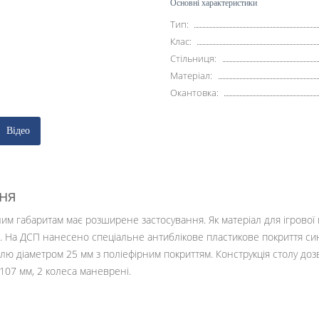
Основні характеристики
Тип:
Клас:
Стільниця:
Матеріал:
Окантовка:
Відео
ня
лим габаритам має розширене застосування. Як матеріал для ігрово
На ДСП нанесено спеціальне антиблікове пластикове покриття синьо
ілю діаметром 25 мм з поліефірним покриттям. Конструкція столу доз
107 мм, 2 колеса маневрені.