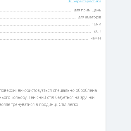
Всі характеристики
для приміщень
для аматорів
16мм
ДСП
немає
ї поверхні використовується спеціально оброблена
го кольору. Тенісний стіл базується на зручній
воляє тренуватися в поодинці. Стіл легко