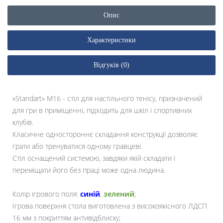
Опис
Характеристики
Відгуків (0)
«Standart» М16 - стіл для настільного тенісу, призначений
для гри в приміщенні, підходить для шкіл і спортивних
клубів.
Класичне одностороннє складання конструкції дозволяє
грати або тренуватися одному гравцеві.
Стіл оснащений системою, завдяки якій складати і
переміщати його без праці може одна людина.
Колір ігрового поля:
синій
,
зелений
;
Ігрова поверхня стола виготовлена ​​з високоякісного ЛДСП
16 мм з покриттям антивідблиску;