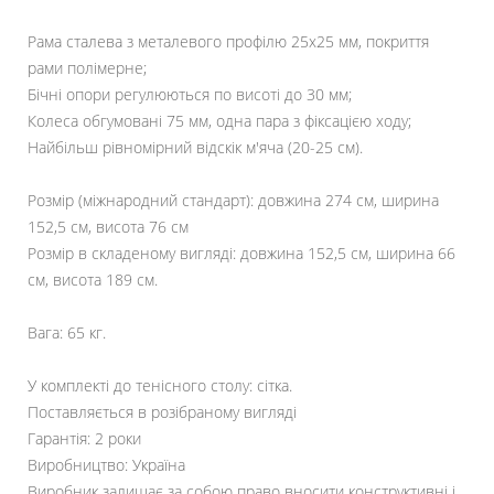
Рама сталева з металевого профілю 25х25 мм, покриття
рами полімерне;
Бічні опори регулюються по висоті до 30 мм;
Колеса обгумовані 75 мм, одна пара з фіксацією ходу;
Найбільш рівномірний відскік м'яча (20-25 см).
Розмір (міжнародний стандарт): довжина 274 см, ширина
152,5 см, висота 76 см
Розмір в складеному вигляді: довжина 152,5 см, ширина 66
см, висота 189 см.
Вага: 65 кг.
У комплекті до тенісного столу: сітка.
Поставляється в розібраному вигляді
Гарантія: 2 роки
Виробництво: Україна
Виробник залишає за собою право вносити конструктивні і