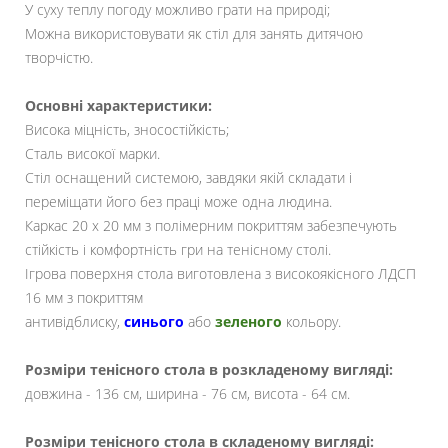
У суху теплу погоду можливо грати на природі;
Можна використовувати як стіл для занять дитячою
творчістю.
Основні характеристики:
Висока міцність, зносостійкість;
Сталь високої марки.
Стіл оснащений системою, завдяки якій складати і
переміщати його без праці може одна людина.
Каркас 20 х 20 мм з полімерним покриттям забезпечують
стійкість і комфортність гри на тенісному столі.
Ігрова поверхня стола виготовлена ​​з високоякісного ЛДСП
16 мм з покриттям
антивідблиску,
синього
або
зеленого
кольору.
Розміри тенісного стола в розкладеному вигляді:
довжина - 136 см, ширина - 76 см, висота - 64 см.
Розміри тенісного стола в складеному вигляді: