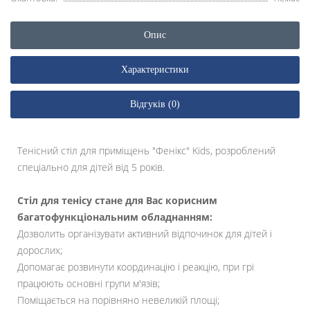
Опис
Характеристики
Відгуків (0)
Тенісний стіл для приміщень "Фенікс" Kids, розроблений
спеціально для дітей від 5 років.
Стіл для тенісу стане для Вас корисним
багатофункціональним обладнанням:
Дозволить організувати активний відпочинок для дітей і
дорослих;
Допомагає розвинути координацію і реакцію, при грі
працюють основні групи м'язів;
Поміщається на порівняно невеликій площі;