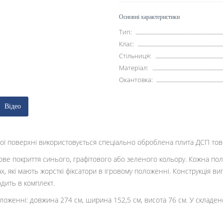
Основні характеристики
Тип:
Клас:
Стільниця:
Матеріал:
Окантовка:
Відео
рової поверхні використовується спеціально оброблена плита ДСП 
ве покриття синього, графітового або зеленого кольору. Кожна пол
х, які мають жорсткі фіксатори в ігровому положенні. Конструкція ви
одить в комплект.
оложенні: довжина 274 см, ширина 152,5 см, висота 76 см. У складе