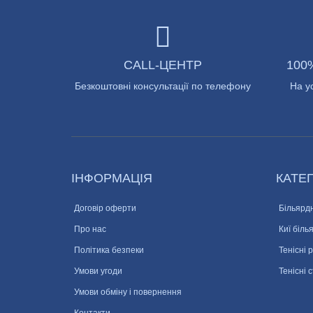
CALL-ЦЕНТР
100
Безкоштовні консультації по телефону
На у
ІНФОРМАЦІЯ
КАТЕГ
Договір оферти
Більярдн
Про нас
Киї біль
Політика безпеки
Тенісні 
Умови угоди
Тенісні 
Умови обміну і повернення