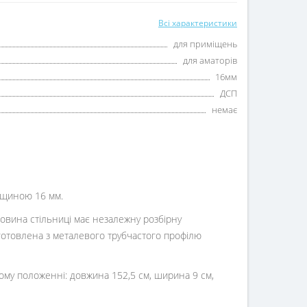
Всі характеристики
для приміщень
для аматорів
16мм
ДСП
немає
товщиною
16 мм.
овина стільниці має незалежну розбірну
готовлена ​​з металевого трубчастого профілю
ному положенні: довжина 152,5 см, ширина 9 см,