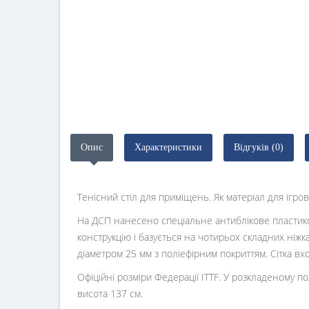
Опис
Характеристики
Відгуків (0)
Тенісний стіл для приміщень. Як матеріал для іг
На ДСП нанесено спеціальне антиблікове пластико
конструкцію і базується на чотирьох складних ніжка
діаметром 25 мм з поліефірним покриттям. Сітка вх
Офіційні розміри Федерації ITTF. У розкладеному п
висота 137 см.