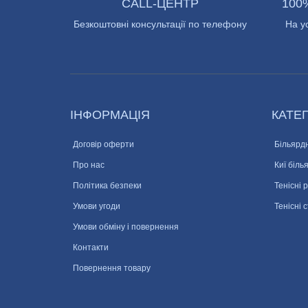
CALL-ЦЕНТР
100
Безкоштовні консультації по телефону
На у
ІНФОРМАЦІЯ
КАТЕГ
Договір оферти
Більярдн
Про нас
Киї біль
Політика безпеки
Тенісні 
Умови угоди
Тенісні 
Умови обміну і повернення
Контакти
Повернення товару