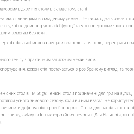
дковому відкриттю столу в складеному стані
ей між стільницями в складеному режимі. Це також одна з ознак то
енісу, які не демонструють цієї функції та між поверхнями яких є пр
ським вимогам безпеки .
верхні стільниці можна очищати вологою ганчіркою, перевіряти пр
ьного тенісу з практичним затискним механізмом.
ранспортування, кожен стіл постачається в розібраному вигляді та по
енісних столів ТМ Stiga:
Тенісні столи призначені для гри на вулиці
ротягом усього зимового сезону, коли ви ним взагалі не користуєтеся
ричинити деформацію ігрової поверхні. Столи для настільного теніс
і спирту, аміаку та інших корозійних речовин. Для більшої довговічн
.