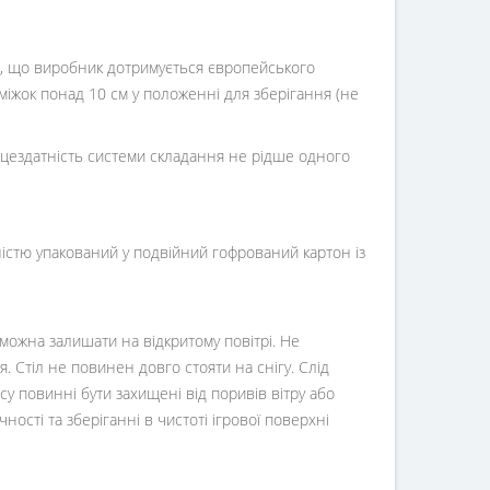
го, що виробник дотримується європейського
оміжок понад 10 см у положенні для зберігання (не
ацездатність системи складання не рідше одного
вністю упакований у подвійний гофрований картон із
 можна залишати на відкритому повітрі. Не
. Стіл не повинен довго стояти на снігу. Слід
у повинні бути захищені від поривів вітру або
ості та зберіганні в чистоті ігрової поверхні