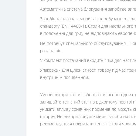
Автоматична система блокування запобігає випа
Запобіжна планка
- запобігає перебуванню люд
стандарту (EN 14468-1). Столи для настільного т
в положенні для гри), не відповідають європей
Не потребує спеціального обслуговування - По
разу на рік.
У комплект постачання входить сітка для настіл
Упаковка - Для цілісністності товару під час т
внутрішнім посиленням.
Умови використання і зберігання всепогодних т
залишайте тенісний стіл на відкритому повітрі п
уникати впливу сонячних променів які можуть сп
шторму. Не використовуйте мийні засоби на основ
рекомендується покривати тенісні столи чохлом