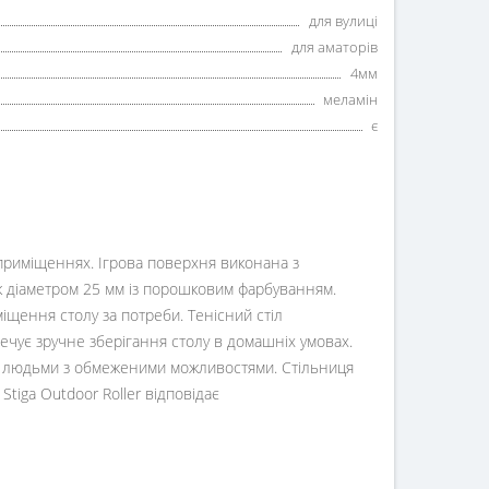
для вулиці
для аматорів
4мм
меламін
є
их приміщеннях. Ігрова поверхня виконана з
к діаметром 25 мм із порошковим фарбуванням.
іщення столу за потреби. Тенісний стіл
ечує зручне зберігання столу в домашніх умовах.
гри людьми з обмеженими можливостями. Стільниця
tiga Outdoor Roller відповідає