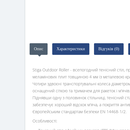
Опис
Характеристики
Відгуків (0)
Stiga Outdoor Roller - всепогодний тенісний стіл, 
меламінових плит товщиною 4 мм із металевою кра
Чотири здвоєні транспортувальні колеса діаметром
оснащений сіткою та тримачем для ракеток і м'ячі
Піднявши одну з половинок стільниці, тенісний с
забезпечує хороший відскок м'яча, а покриття анти
Європейським стандартам безпеки EN 14468-1/2.
Особливості: