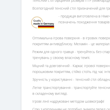
Тенісний стіл офіційних розмірів ITTF (Міжнарод
Всепогодний тенісний стіл призначений для гри 
- продукція виготовлена в Німеч
позначень походження товарів
Оптимальна ігрова поверхня
- в ігрових повер
покриттям антивідблиску. Меламін - це матеріа
Режим для одного гравця - тренуйтесь без спар
тренувань у своєму власному темпі.
Міцний та довговічний
-
Каркас ігрової поверх
порошковим покриттям, стійко стоїть під час ін
Зручність у користуванні - тенісний стіл обладн
Легке транспортування - транспортуйте тенісни
в складеному вигляді.
Ігрові лінії надруковані методом шовкографії
Сітку з кріпленням не потрібно знімати перед с