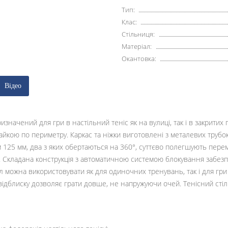
Тип:
Клас:
Стільниця:
Матеріал:
Окантовка:
Відео
призначений для гри в настільний теніс як на вулиці, так і в закрит
йкою по периметру. Каркас та ніжки виготовлені з металевих трубо
 125 мм, два з яких обертаються на 360°, суттєво полегшують перем
в. Складана конструкція з автоматичною системою блокування забезп
тіл можна використовувати як для одиночних тренувань, так і для 
відблиску дозволяє грати довше, не напружуючи очей. Тенісний стіл S