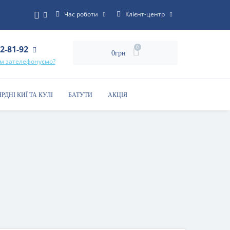
Час роботи
Клієнт-центр
22-81-92
0
0грн
ам зателефонуємо?
ЯРДНІ КИЇ ТА КУЛІ
БАТУТИ
АКЦІЯ