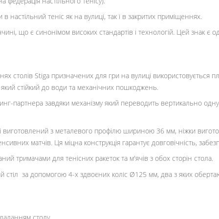
на федерація настільного тенісу).
в настільний теніс як на вулиці, так і в закритих приміщеннях.
чині, що є синонімом високих стандартів і технологій. Цей знак є о
хнях столів Stiga призначених для гри на вулиці використовується 
л який стійкий до води та механічних пошкоджень.
инг-партнера завдяки механізму який переводить вертикально одну 
ні виготовлений з металевого профілю шириною 36 мм, ніжки виготов
тенсивних матчів. Ця міцна конструкція гарантує довговічність, за
аний тримачами для тенісних ракеток та м'ячів з обох сторін стола.
й стіл за допомогою 4-х здвоєних коліс Ø125 мм, два з яких оберт
кладанням столу.