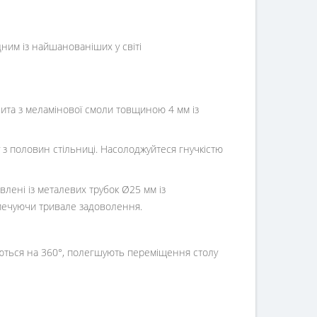
дним із найшанованіших у світі
плита з меламінової смоли товщиною 4 мм із
з половин стільниці. Насолоджуйтеся гнучкістю
лені із металевих трубок Ø25 мм із
безпечуючи тривале задоволення.
аються на 360°, полегшують переміщення столу