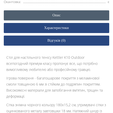
Окантовка:
є
Опис
Характеристики
Відгуків (0)
Стіл для настільного тенісу Kettler K10 Outdoor
всепогодний преміум-класу пропонує все, що потрібно
вимогливому любителю або професійному гравцю.
Ігрова поверхня - багатошарове покриття з меламінової
смоли товщиною 6 мм зі стійким до подряпин покриттям.
Високоякісні матеріали для запобігання вм'ятин, тріщин та
деформації.
Сітка знімна чорного кольору 180x15,2 см, утримувачі сітки з
оцинкованого металу завтовшки 18 мм. Натяжний шнур із