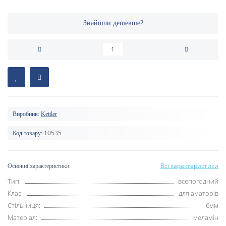
Знайшли дешевше?
Виробник:
Kettler
10535
Код товару:
Всі характеристики
Основні характеристики
Тип:
всепогодний
Клас:
для аматорів
Стільниця:
6мм
Матеріал:
меламін