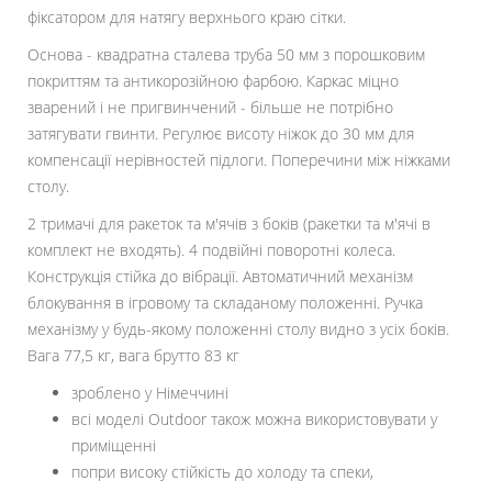
фіксатором для натягу верхнього краю сітки.
Основа - квадратна сталева труба 50 мм з порошковим
покриттям та антикорозійною фарбою. Каркас міцно
зварений і не пригвинчений - більше не потрібно
затягувати гвинти. Регулює висоту ніжок до 30 мм для
компенсації нерівностей підлоги. Поперечини між ніжками
столу.
2 тримачі для ракеток та м'ячів з боків (ракетки та м'ячі в
комплект не входять). 4 подвійні поворотні колеса.
Конструкція стійка до вібрації. Автоматичний механізм
блокування в ігровому та складаному положенні. Ручка
механізму у будь-якому положенні столу видно з усіх боків.
Вага 77,5 кг, вага брутто 83 кг
зроблено у Німеччині
всі моделі Outdoor також можна використовувати у
приміщенні
попри високу стійкість до холоду та спеки,