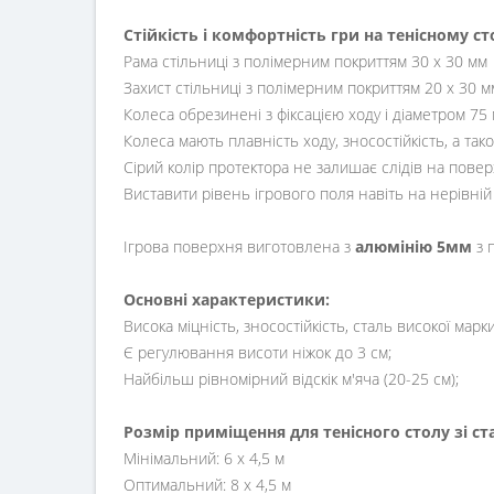
Стійкість і комфортність гри на тенісному ст
Рама стільниці з полімерним покриттям 30 х 30 мм
Захист стільниці з полімерним покриттям 20 х 30 м
Колеса обрезинені з фіксацією ходу і діаметром 75 
Колеса мають плавність ходу, зносостійкість, а так
Сірий колір протектора не залишає слідів на повер
Виставити рівень ігрового поля навіть на нерівні
Ігрова поверхня виготовлена з
алюмінію
5мм
з 
Основні характеристики:
Висока міцність, зносостійкість, сталь високої марки
Є регулювання висоти ніжок до 3 см;
Найбільш рівномірний відскік м'яча (20-25 см);
Розмір приміщення для тенісного столу зі с
Мінімальний: 6 х 4,5 м
Оптимальний: 8 х 4,5 м