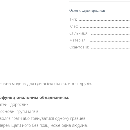
Основні характеристики
Тип:
Клас:
Стільниця:
Матеріал:
Окантовка:
льна модель для гри всією сім'єю, в колі друзів.
атофункціональним обладнанням:
тей і дорослих.
основні групи м'язів.
оляє грати або тренуватися одному гравцеві.
 переміщати його без праці може одна людина.