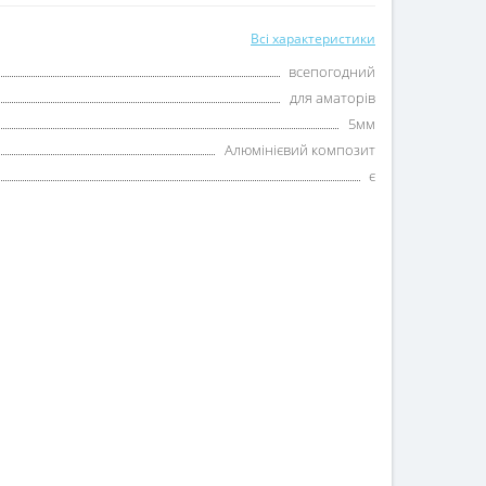
Всі характеристики
всепогодний
для аматорів
5мм
Алюмінієвий композит
є