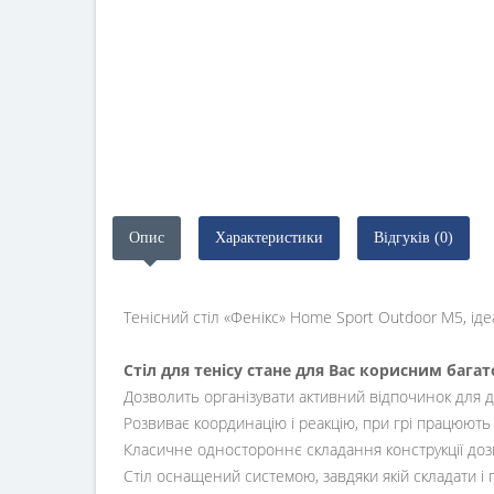
Опис
Характеристики
Відгуків (0)
Тенісний стіл «Фенікс» Home Sport Outdoor M5, ідеа
Стіл для тенісу стане для Вас корисним баг
Дозволить організувати активний відпочинок для ді
Розвиває координацію і реакцію, при грі працюють 
Класичне одностороннє складання конструкції дозв
Стіл оснащений системою, завдяки якій складати і