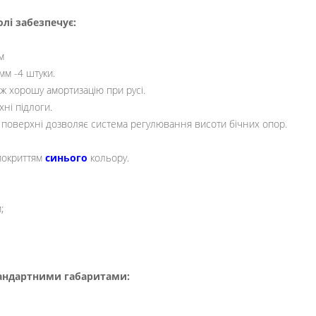
олі забезпечує:
м
мм -4 штуки.
ож хорошу амортизацію при русі.
хні підлоги.
й поверхні дозволяє система регулювання висоти бічних опор.
покриттям
синього
кольору.
;
тандартними габаритами: