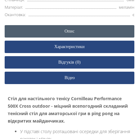
Матеріал:
меламін
Окантовка:
є
Опис
Характеристики
Відгуків (0)
Відео
Стіл для настільного тенісу Cornilleau Performance
500X Cross outdoor - міцний всепогодний складаний
тенісний стіл для аматорської гри в ping pong на
відкритих майданчиках.
У підставі столу розташовані осередки для зберігання
ракеток і м'ячів;