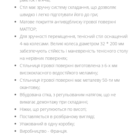
Стіл має зручну систему складання, що дозволяє
швидко і легко підготувати його до гри;
Матове покриття антивідблиску ігрової поверхні
MATTOP;
Для зручності переміщення, тенісний стіл оснащений
4-ма колесами. Великі колеса діаметром 32 * 200 мм
забезпечують стійкість і маневреність тенісного столу
на нерівних поверхнях;
Стільниця ігрової поверхні виготовлена ​​з 6-х мм
висококласного водостійкого меламіну;
Стільниця ігрової поверхні має металеву 50-ти мм
окантовку;
Вбудована сітка, з регульованим натягом, що не
вимагає демонтажу при складанні;
Ніжки, що регулюються по висоті;
Поставляється в розібраному вигляді;
Упакований в одну коробку;
Виробництво - Франція.