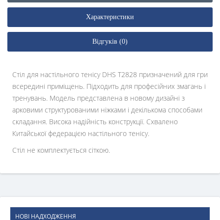
Характеристики
Відгуків (0)
Стіл для настільного тенісу DHS T2828 призначений для гри
всередині приміщень. Підходить для професійних змагань і
тренувань. Модель представлена в новому дизайні з
арковими структурованими ніжками і декількома способами
складання. Висока надійність конструкції. Схвалено
Китайської федерацією настільного тенісу.
Стіл не комплектується сіткою.
НОВІ НАДХОДЖЕННЯ