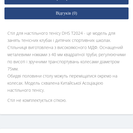
Відгуків (0)
Стіл для настільного тенісу DHS T2024 - це модель для
занять тенісних клубах і дитячих спортивних школах.
Стільниця виготовлена з високоякісного МДФ. Оснащений
металевими ніжками з 40 мм квадратної труби, регулюючими
по висоті і зручними транспортувань колесами діаметром
75мм.
Обидві половини столу можуть переміщатися окремо на
колесах. Модель схвалена Китайської Асоціацією
настільного тенісу.
Стіл не комплектується сіткою.