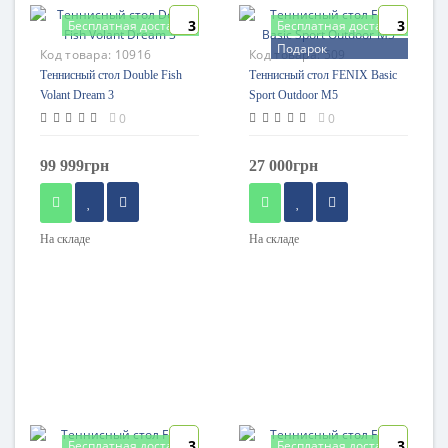
3
3
Бесплатная доставка
Бесплатная доставка
Подарок
Код товара:
10916
Код товара:
509
Теннисный стол Double Fish
Теннисный стол FENIX Basic
Volant Dream 3
Sport Outdoor M5
0
0
99 999грн
27 000грн
На складе
На складе
3
3
Бесплатная доставка
Бесплатная доставка