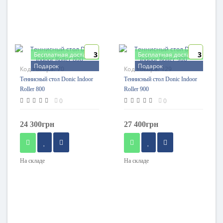
3
3
Бесплатная доставка
Бесплатная доставка
Подарок
Подарок
Код товара:
70
Код товара:
129
Теннисный стол Donic Indoor
Теннисный стол Donic Indoor
Roller 800
Roller 900
0
0
24 300грн
27 400грн
На складе
На складе