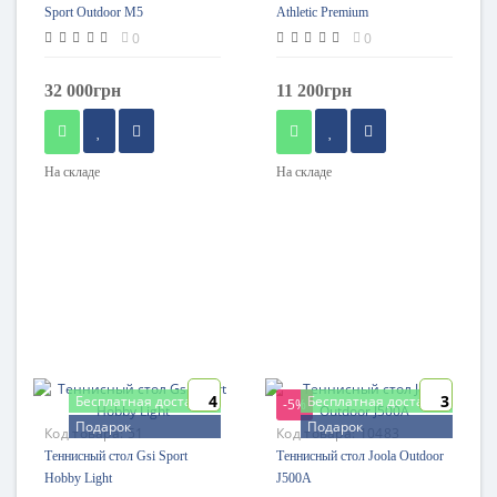
Sport Outdoor M5
Athletic Premium
0
0
32 000грн
11 200грн
На складе
На складе
4
3
Бесплатная доставка
Бесплатная доставка
-5%
Подарок
Подарок
Код товара:
51
Код товара:
10483
Теннисный стол Gsi Sport
Теннисный стол Joola Outdoor
Hobby Light
J500A