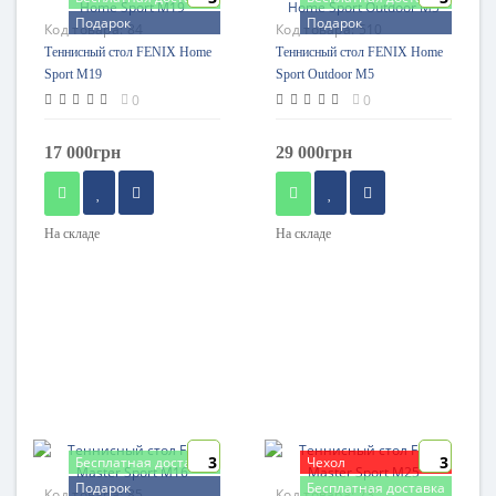
Подарок
Подарок
Код товара:
84
Код товара:
510
Теннисный стол FENIX Home
Теннисный стол FENIX Home
Sport M19
Sport Outdoor M5
0
0
17 000грн
29 000грн
На складе
На складе
3
3
Бесплатная доставка
Чехол
Подарок
Бесплатная доставка
Код товара:
85
Код товара:
73