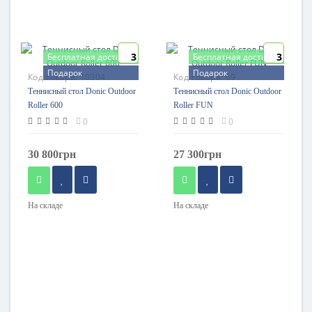
3
3
Бесплатная доставка
Бесплатная доставка
Подарок
Подарок
Код товара:
10304
Код товара:
69
Теннисный стол Donic Outdoor
Теннисный стол Donic Outdoor
Roller 600
Roller FUN
0
0
30 800грн
27 300грн
На складе
На складе