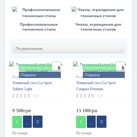
Профессиональные
Чехлы, ограждения для
теннисные столы
теннисных столов
3
3
Бесплатная доставка
Бесплатная доставка
Подарок
Подарок
Код товара:
59
Код товара:
65
Теннисный стол Gsi Sport
Теннисный стол Gsi Sport
Athletic Light
Compact Premium
0
0
9 500грн
13 100грн
На складе
На складе