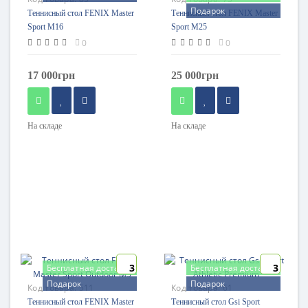
Подарок
Теннисный стол FENIX Master
Теннисный стол FENIX Master
Sport M16
Sport M25
0
0
17 000грн
25 000грн
На складе
На складе
3
3
Бесплатная доставка
Бесплатная доставка
Подарок
Подарок
Код товара:
511
Код товара:
61
Теннисный стол FENIX Master
Теннисный стол Gsi Sport