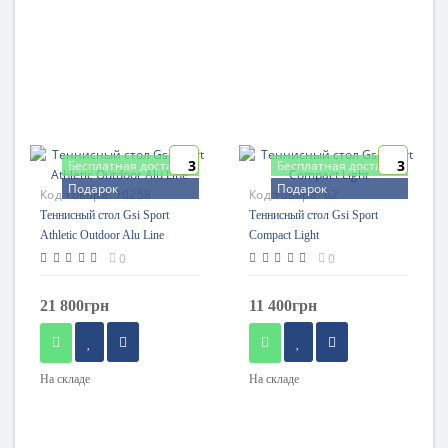
3
3
Бесплатная доставка
Бесплатная доставка
Подарок
Подарок
Код товара:
10258
Код товара:
62
Теннисный стол Gsi Sport
Теннисный стол Gsi Sport
Athletic Outdoor Alu Line
Compact Light
0
0
21 800грн
11 400грн
На складе
На складе