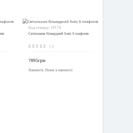
Код товару:
10176
нів
Світильник більярдний Antic 6 плафонів
0
7095грн
Наявність:
Немає в наявності
Закінчився