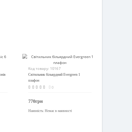
Код товару:
10167
онів
Світильник більярдний Evergreen 1
плафон
0
770грн
Наявність:
Немає в наявності
Закінчився