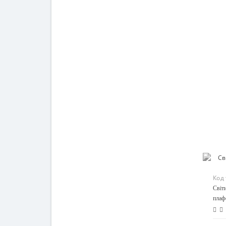
Код
Світ
плаф