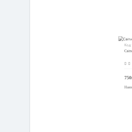
Код
Світ
750
Наяв