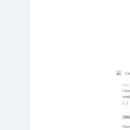
Код
Світ
плаф
206
Наяв