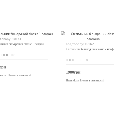
 товару:
10161
Код товару:
10162
ильник більярдний classic 1 плафон
Світильник більярдний classic 2 плаф
0
0
грн
1980грн
ність:
Немає в наявності
Закінчився
Наявність:
Немає в наявності
Закінчився