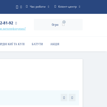
Час роботи
Клієнт-центр
22-81-92
0
0грн
ам зателефонуємо?
ЯРДНІ КИЇ ТА КУЛІ
БАТУТИ
АКЦІЯ