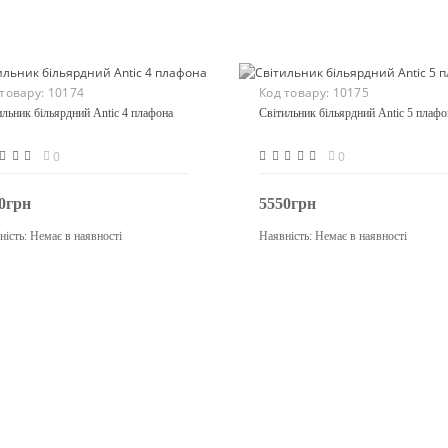
 товару:
10174
Код товару:
10175
ильник більярдний Antic 4 плафона
Світильник більярдний Antic 5 плафо
0
0
0грн
5550грн
ність:
Немає в наявності
Наявність:
Немає в наявності
Закінчився
Закінчився