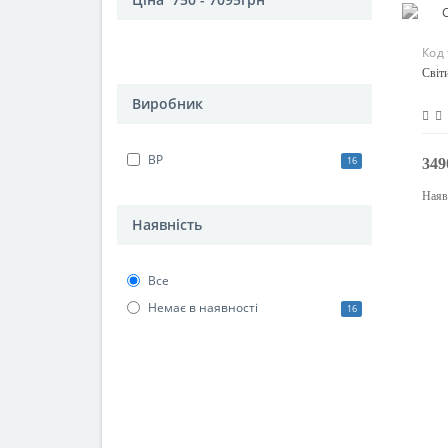
Код
Світ
Виробник
BP
16
349
Наяв
Наявність
Все
Немає в наявності
16