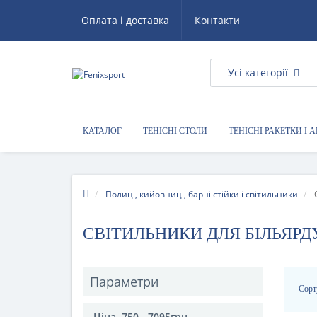
Оплата і доставка
Контакти
Усі категорії
КАТАЛОГ
ТЕНІСНІ СТОЛИ
ТЕНІСНІ РАКЕТКИ І 
КОРИСНІ ПОРАДИ
Полиці, кийовниці, барні стійки і світильники
СВІТИЛЬНИКИ ДЛЯ БІЛЬЯРД
Параметри
Сорт
Ціна
750
-
7095
грн