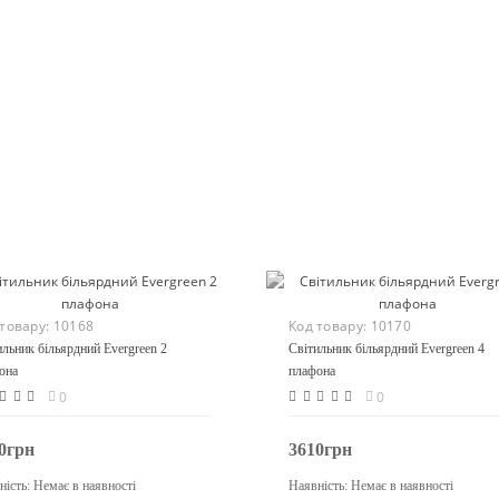
 товару:
10168
Код товару:
10170
ильник більярдний Evergreen 2
Світильник більярдний Evergreen 4
она
плафона
0
0
0грн
3610грн
ність:
Немає в наявності
Наявність:
Немає в наявності
Закінчився
Закінчився