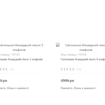
 товару:
10165
Код товару:
10166
льник більярдний classic 5 плафонів
Світильник більярдний classic 6 плаф
0
0
0грн
4900грн
ність:
Немає в наявності
Наявність:
Немає в наявності
Закінчився
Закінчився