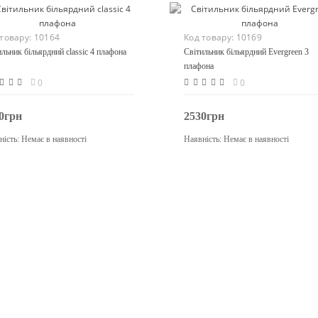
 товару:
10164
Код товару:
10169
ильник більярдний classic 4 плафона
Світильник більярдний Evergreen 3
плафона
0
0
0грн
2530грн
ність:
Немає в наявності
Наявність:
Немає в наявності
Закінчився
Закінчився