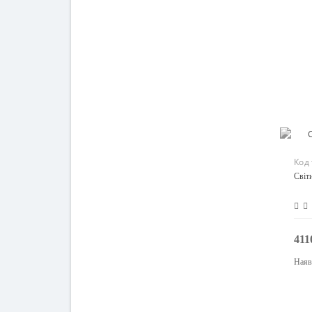
Код
Світи
411
Наяв