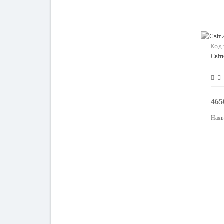
Код
Світ
465
Наяв