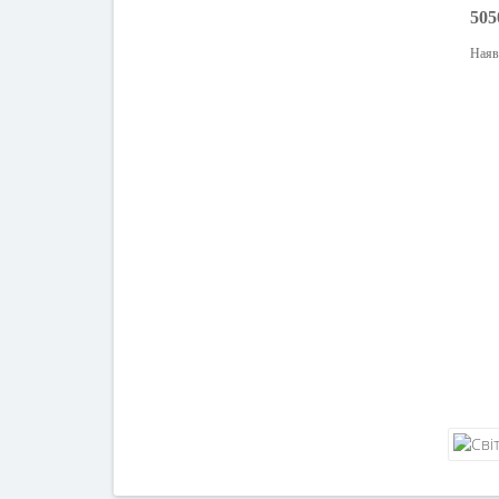
505
Наяв