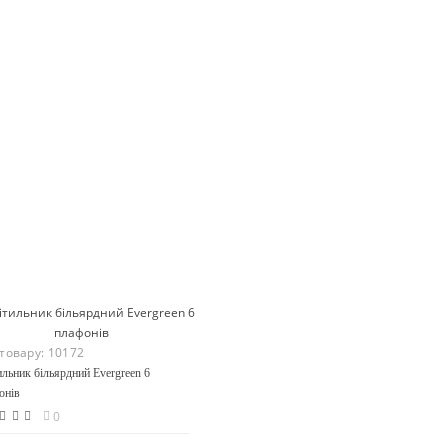
 товару:
10172
ильник більярдний Evergreen 6
онів
0