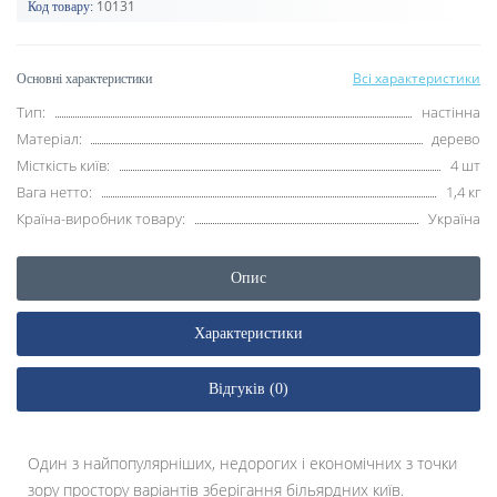
10131
Код товару:
Всі характеристики
Основні характеристики
Тип:
настінна
Матеріал:
дерево
Місткість київ:
4 шт
Вага нетто:
1,4 кг
Країна-виробник товару:
Україна
Опис
Характеристики
Відгуків (0)
Один з найпопулярніших, недорогих і економічних з точки
зору простору варіантів зберігання більярдних київ.