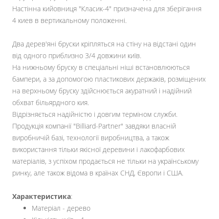
Настінна кийовниця "Класик-4" призначена для зберігання
4 киев в вертикальному положенні.
Два дерев'яні бруски кріпляться на стіну на відстані один
від одного приблизно 3/4 довжини київ.
На нижньому бруску в спеціальні ніші встановлюються
бампери, а за допомогою пластикових держаків, розміщених
на верхньому бруску здійснюється акуратний і надійний
обхват більярдного кия.
Відрізняється надійністю і довгим терміном служби.
Продукція компанії "Billiard-Partner" завдяки власній
виробничій базі, технології виробництва, а також
використання тільки якісної деревини і лакофарбових
матеріалів, з успіхом продається не тільки на українському
ринку, але також відома в країнах СНД, Європи і США.
Характеристика
:
Матеріал - дерево