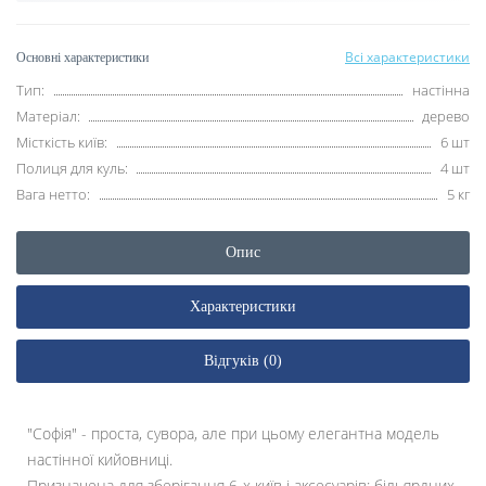
Всі характеристики
Основні характеристики
Тип:
настінна
Матеріал:
дерево
Місткість київ:
6 шт
Полиця для куль:
4 шт
Вага нетто:
5 кг
Опис
Характеристики
Відгуків (0)
"Софія" - проста, сувора, але при цьому елегантна модель
настінної кийовниці.
Призначена для зберігання 6-х київ і аксесуарів: більярдних