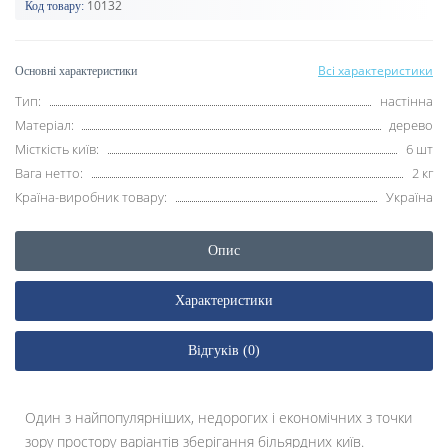
10132
Код товару:
Всі характеристики
Основні характеристики
Тип:
настінна
Матеріал:
дерево
Місткість київ:
6 шт
Вага нетто:
2 кг
Країна-виробник товару:
Україна
Опис
Характеристики
Відгуків (0)
Один з найпопулярніших, недорогих і економічних з точки
зору простору варіантів зберігання більярдних київ.