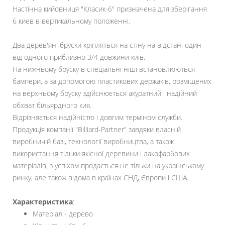
Настінна кийовниця "Класик-6" призначена для зберігання
6 киев в вертикальному положенні.
Два дерев'яні бруски кріпляться на стіну на відстані один
від одного приблизно 3/4 довжини київ.
На нижньому бруску в спеціальні ніші встановлюються
бампери, а за допомогою пластикових держаків, розміщених
на верхньому бруску здійснюється акуратний і надійний
обхват більярдного кия.
Відрізняється надійністю і довгим терміном служби.
Продукція компанії "Billiard-Partner" завдяки власній
виробничій базі, технології виробництва, а також
використання тільки якісної деревини і лакофарбових
матеріалів, з успіхом продається не тільки на українському
ринку, але також відома в країнах СНД, Європи і США.
Характеристика
:
Матеріал - дерево