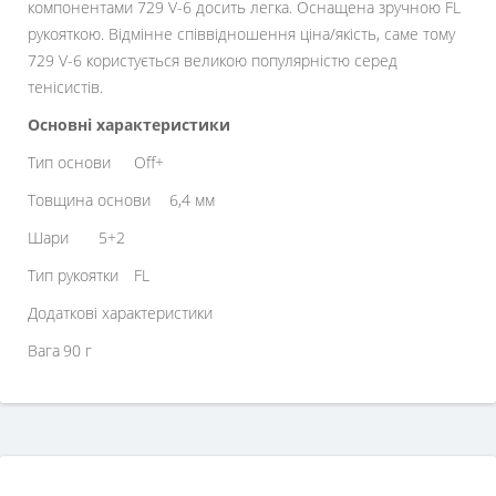
компонентами 729 V-6 досить легка. Оснащена зручною FL
рукояткою. Відмінне співвідношення ціна/якість, саме тому
729 V-6 користується великою популярністю серед
тенісистів.
Основні характеристики
Тип основи
Off+
Товщина основи
6,4 мм
Шари
5+2
Тип рукоятки
FL
Додаткові характеристики
Вага
90 г