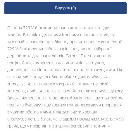
Відгуків (0)
Основа 729 V-6 рекомендована як для атаки, так і для
захисту. Володіє відмінними ігровими властивостями, які
зазвичай характерні для більш дорогих основ. У конструкції
729 V-6 використані п'ять шарів спеціально підібраної
деревини та два шари Aramid Carbon. Таке поєднання
професійних компонентів дає можливість потужно,
динамічно і нищівно атакувати та впевнено захищатися. Ця
основа забеспечує особливе м'яке відчуття м'яча, яке
знижує кількість помилок у короткій грі, дуже високий
контроль; стабільність та незвичайно велику пляму відскоку.
Висока чутливість та невелика вібрація полегшують прийом
подач та будь-яку іншу коротку гру, допомогаючи впоратися
з чужими обертаннями. Слід зазначити хорошу
сполучуваність з багатьма гладкими накладками. Має вагу 90
грама, що у порівнянні з іншими основами з такими ж