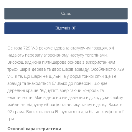
Опис
Відгуків (0)
Основа 729 V-3 рекомендована атакуючим гравцям, які
надають перевагу агресивному наступу топспінами.
Високошвидкісна п'ятишарова основа з використанням
трьох шарів дерева та двох шарів араміду. Особливістю 729
V-3 є те, що шари не щільні, а у формі тонкої сітки (це і є
арамід) та знаходяться близько до поверхні, що дає
деревині краще "відчуття", зберігаючи конроль та
еластичність. Має відносно не дзвінкий відскік, дуже слабку
майже не відчутну вібрацію та велику пляму відкоку. Важить
92 грама. Вдосконалена FL рукояткою для більш комфортної
гри.
Основні характеристики