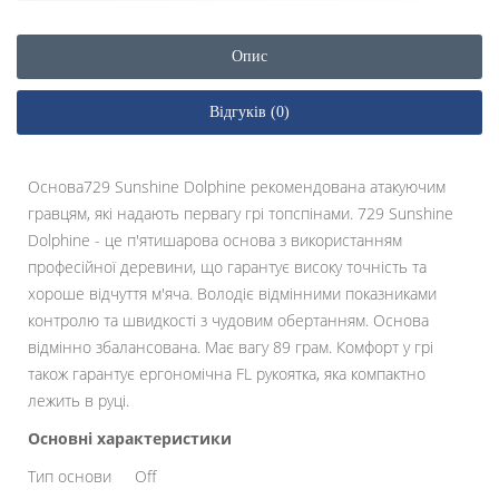
Опис
Відгуків (0)
Основа729 Sunshine Dolphine рекомендована атакуючим
гравцям, які надають первагу грі топспінами. 729 Sunshine
Dolphine - це п'ятишарова основа з використанням
професійної деревини, що гарантує високу точність та
хороше відчуття м'яча. Володіє відмінними показниками
контролю та швидкості з чудовим обертанням. Основа
відмінно збалансована. Має вагу 89 грам. Комфорт у грі
також гарантує ергономічна FL рукоятка, яка компактно
лежить в руці.
Основні характеристики
Тип основи
Off