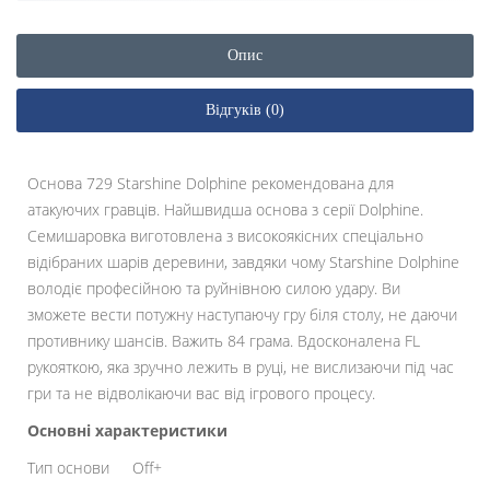
Опис
Відгуків (0)
Основа 729 Starshine Dolphine рекомендована для
атакуючих гравців. Найшвидша основа з серії Dolphine.
Семишаровка виготовлена з високоякісних спеціально
відібраних шарів деревини, завдяки чому Starshine Dolphine
володіє професійною та руйнівною силою удару. Ви
зможете вести потужну наступаючу гру біля столу, не даючи
противнику шансів. Важить 84 грама. Вдосконалена FL
рукояткою, яка зручно лежить в руці, не вислизаючи під час
гри та не відволікаючи вас від ігрового процесу.
Основні характеристики
Тип основи
Off+